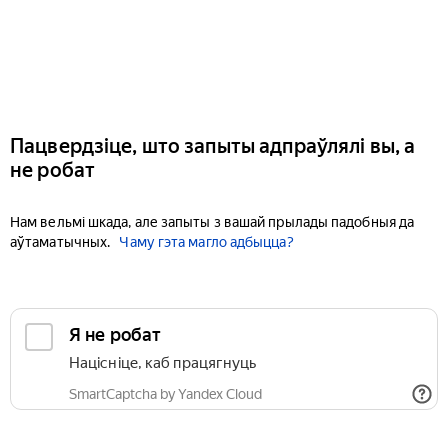
Пацвердзіце, што запыты адпраўлялі вы, а
не робат
Нам вельмі шкада, але запыты з вашай прылады падобныя да
аўтаматычных.
Чаму гэта магло адбыцца?
Я не робат
Націсніце, каб працягнуць
SmartCaptcha by Yandex Cloud