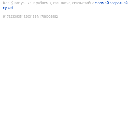
Калі ў вас узніклі праблемы, калі ласка, скарыстайце
формай зваротнай
сувязі
9176233935412031534
:
1786003982