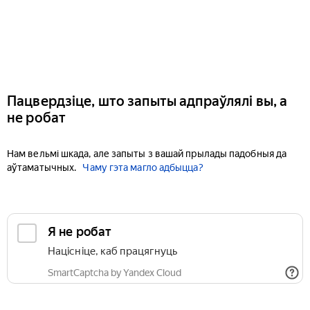
Пацвердзіце, што запыты адпраўлялі вы, а
не робат
Нам вельмі шкада, але запыты з вашай прылады падобныя да
аўтаматычных.
Чаму гэта магло адбыцца?
Я не робат
Націсніце, каб працягнуць
SmartCaptcha by Yandex Cloud