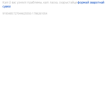
Калі ў вас узніклі праблемы, калі ласка, скарыстайце
формай зваротнай
сувязі
9193485727044625550
:
1786261054