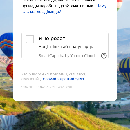
Нам вельмі шкада, але запыты з вашай
прылады падобныя да аўтаматычных.
Чаму
гэта магло адбыцца?
Я не робат
Націсніце, каб працягнуць
SmartCaptcha by Yandex Cloud
Калі ў вас узніклі праблемы, калі ласка,
скарыстайце
формай зваротнай сувязі
9187301713342521231
:
1786168905