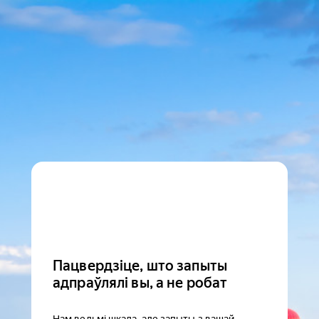
Пацвердзіце, што запыты
адпраўлялі вы, а не робат