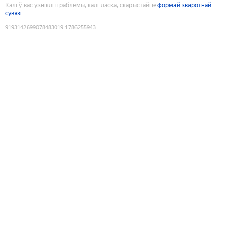
Калі ў вас узніклі праблемы, калі ласка, скарыстайце
формай зваротнай
сувязі
9193142699078483019
:
1786255943