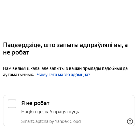
Пацвердзіце, што запыты адпраўлялі вы, а
не робат
Нам вельмі шкада, але запыты з вашай прылады падобныя да
аўтаматычных.
Чаму гэта магло адбыцца?
Я не робат
Націсніце, каб працягнуць
SmartCaptcha by Yandex Cloud