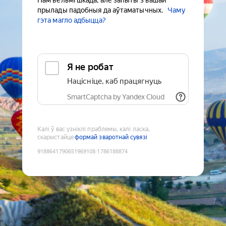
Нам вельмі шкада, але запыты з вашай
прылады падобныя да аўтаматычных.
Чаму
гэта магло адбыцца?
Я не робат
Націсніце, каб працягнуць
SmartCaptcha by Yandex Cloud
Калі ў вас узніклі праблемы, калі ласка,
скарыстайце
формай зваротнай сувязі
9188641790651969108
:
1786188874