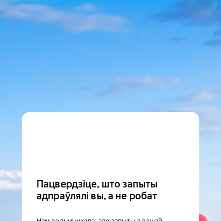
Пацвердзіце, што запыты
адпраўлялі вы, а не робат