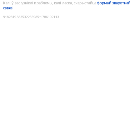
Калі ў вас узніклі праблемы, калі ласка, скарыстайце
формай зваротнай
сувязі
9182819383532255985
:
1786102113