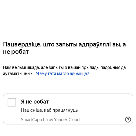
Пацвердзіце, што запыты адпраўлялі вы, а
не робат
Нам вельмі шкада, але запыты з вашай прылады падобныя да
аўтаматычных.
Чаму гэта магло адбыцца?
Я не робат
Націсніце, каб працягнуць
SmartCaptcha by Yandex Cloud