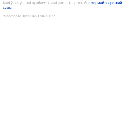
Калі ў вас узніклі праблемы, калі ласка, скарыстайце
формай зваротнай
сувязі
9182285532116434166
:
1786094158