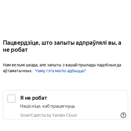
Пацвердзіце, што запыты адпраўлялі вы, а
не робат
Нам вельмі шкада, але запыты з вашай прылады падобныя да
аўтаматычных.
Чаму гэта магло адбыцца?
Я не робат
Націсніце, каб працягнуць
SmartCaptcha by Yandex Cloud