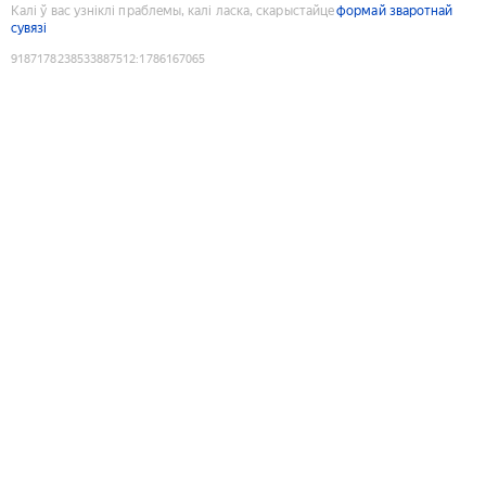
Калі ў вас узніклі праблемы, калі ласка, скарыстайце
формай зваротнай
сувязі
9187178238533887512
:
1786167065