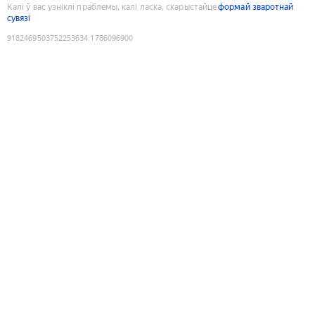
Калі ў вас узніклі праблемы, калі ласка, скарыстайце
формай зваротнай
сувязі
9182469503752253634
:
1786096900