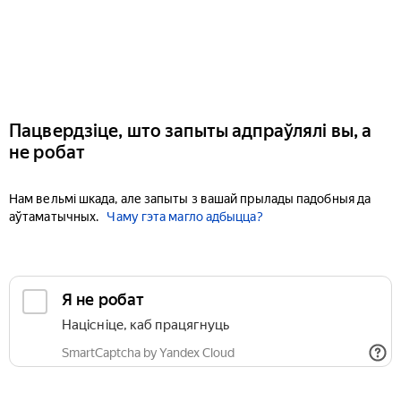
Пацвердзіце, што запыты адпраўлялі вы, а
не робат
Нам вельмі шкада, але запыты з вашай прылады падобныя да
аўтаматычных.
Чаму гэта магло адбыцца?
Я не робат
Націсніце, каб працягнуць
SmartCaptcha by Yandex Cloud