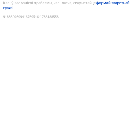
Калі ў вас узніклі праблемы, калі ласка, скарыстайце
формай зваротнай
сувязі
9188620609416769516
:
1786188558