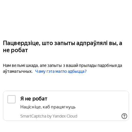
Пацвердзіце, што запыты адпраўлялі вы, а
не робат
Нам вельмі шкада, але запыты з вашай прылады падобныя да
аўтаматычных.
Чаму гэта магло адбыцца?
Я не робат
Націсніце, каб працягнуць
SmartCaptcha by Yandex Cloud