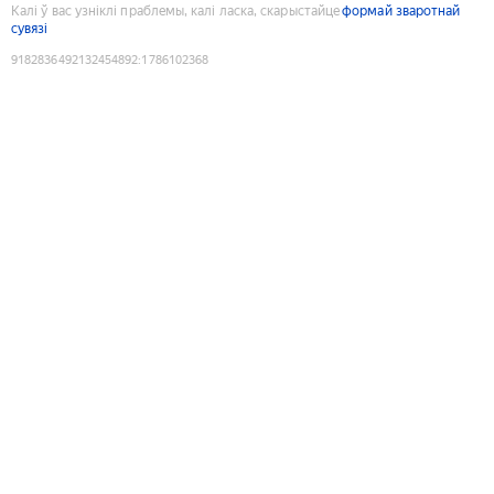
Калі ў вас узніклі праблемы, калі ласка, скарыстайце
формай зваротнай
сувязі
9182836492132454892
:
1786102368