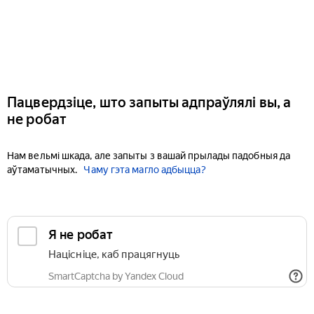
Пацвердзіце, што запыты адпраўлялі вы, а
не робат
Нам вельмі шкада, але запыты з вашай прылады падобныя да
аўтаматычных.
Чаму гэта магло адбыцца?
Я не робат
Націсніце, каб працягнуць
SmartCaptcha by Yandex Cloud