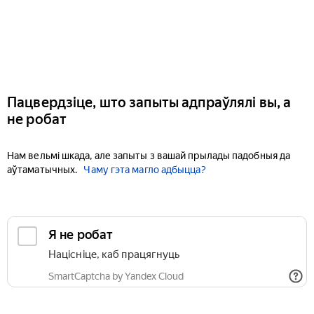
Пацвердзіце, што запыты адпраўлялі вы, а
не робат
Нам вельмі шкада, але запыты з вашай прылады падобныя да
аўтаматычных.
Чаму гэта магло адбыцца?
Я не робат
Націсніце, каб працягнуць
SmartCaptcha by Yandex Cloud