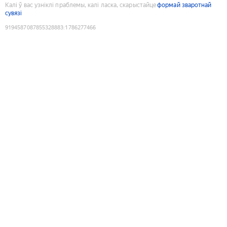
Калі ў вас узніклі праблемы, калі ласка, скарыстайце
формай зваротнай
сувязі
9194587087855328883
:
1786277466