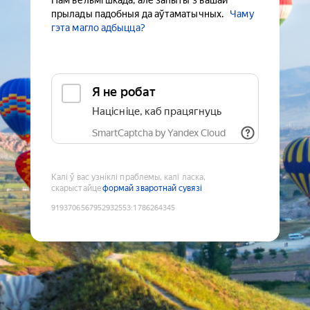
Нам вельмі шкада, але запыты з вашай
прылады падобныя да аўтаматычных.
Чаму
гэта магло адбыцца?
Я не робат
Націсніце, каб працягнуць
SmartCaptcha by Yandex Cloud
Калі ў вас узніклі праблемы, калі ласка,
скарыстайце
формай зваротнай сувязі
9193706567952932553
:
1786264345