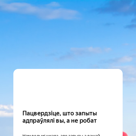
Пацвердзіце, што запыты
адпраўлялі вы, а не робат