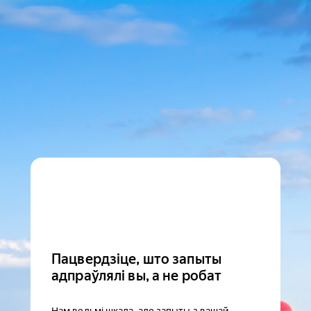
Пацвердзіце, што запыты
адпраўлялі вы, а не робат