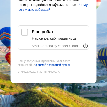
Нам вельмі шкада, але запыты з вашай
прылады падобныя да аўтаматычных.
Чаму
гэта магло адбыцца?
Я не робат
Націсніце, каб працягнуць
SmartCaptcha by Yandex Cloud
Калі ў вас узніклі праблемы, калі ласка,
скарыстайце
формай зваротнай сувязі
9176622790207113014
:
1786009777