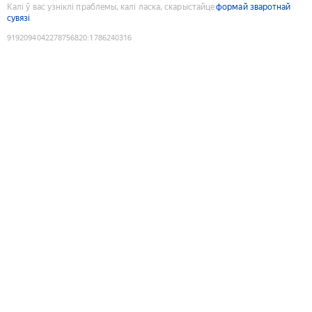
Калі ў вас узніклі праблемы, калі ласка, скарыстайце
формай зваротнай
сувязі
9192094042278756820
:
1786240316