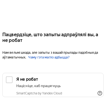
Пацвердзіце, што запыты адпраўлялі вы, а
не робат
Нам вельмі шкада, але запыты з вашай прылады падобныя да
аўтаматычных.
Чаму гэта магло адбыцца?
Я не робат
Націсніце, каб працягнуць
SmartCaptcha by Yandex Cloud