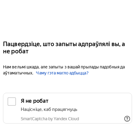
Пацвердзіце, што запыты адпраўлялі вы, а
не робат
Нам вельмі шкада, але запыты з вашай прылады падобныя да
аўтаматычных.
Чаму гэта магло адбыцца?
Я не робат
Націсніце, каб працягнуць
SmartCaptcha by Yandex Cloud