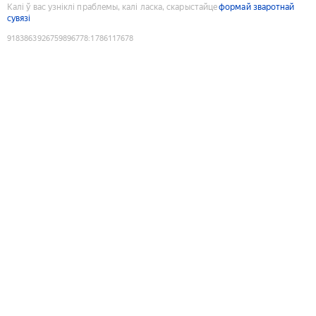
Калі ў вас узніклі праблемы, калі ласка, скарыстайце
формай зваротнай
сувязі
9183863926759896778
:
1786117678