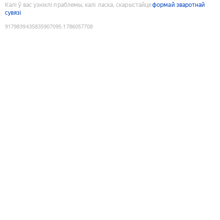
Калі ў вас узніклі праблемы, калі ласка, скарыстайце
формай зваротнай
сувязі
9179839435835907095
:
1786057708