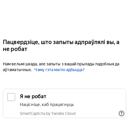
Пацвердзіце, што запыты адпраўлялі вы, а
не робат
Нам вельмі шкада, але запыты з вашай прылады падобныя да
аўтаматычных.
Чаму гэта магло адбыцца?
Я не робат
Націсніце, каб працягнуць
SmartCaptcha by Yandex Cloud