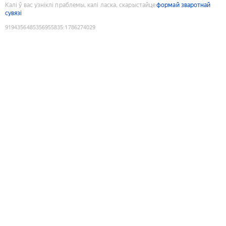
Калі ў вас узніклі праблемы, калі ласка, скарыстайце
формай зваротнай
сувязі
9194356485356955835
:
1786274029