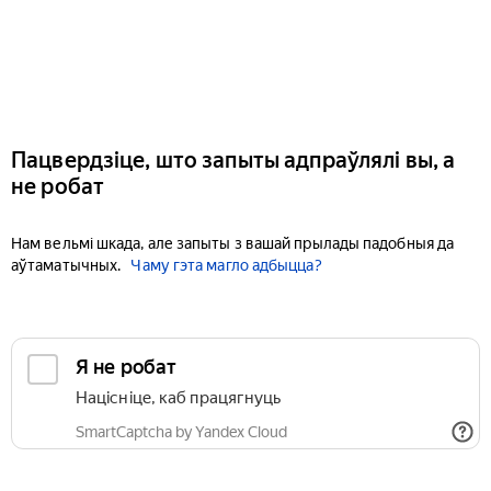
Пацвердзіце, што запыты адпраўлялі вы, а
не робат
Нам вельмі шкада, але запыты з вашай прылады падобныя да
аўтаматычных.
Чаму гэта магло адбыцца?
Я не робат
Націсніце, каб працягнуць
SmartCaptcha by Yandex Cloud