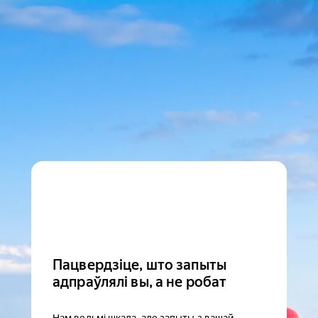
Пацвердзіце, што запыты
адпраўлялі вы, а не робат