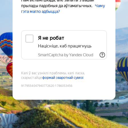
Нам вельмі шкада, але запыты з вашай
прылады падобныя да аўтаматычных.
Чаму
гэта магло адбыцца?
Я не робат
Націсніце, каб працягнуць
SmartCaptcha by Yandex Cloud
Калі ў вас узніклі праблемы, калі ласка,
скарыстайце
формай зваротнай сувязі
9179554047940772620
:
1786053456