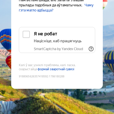
Нам вельмі шкада, але запыты з вашай
прылады падобныя да аўтаматычных.
Чаму
гэта магло адбыцца?
Я не робат
Націсніце, каб працягнуць
SmartCaptcha by Yandex Cloud
Калі ў вас узніклі праблемы, калі ласка,
скарыстайце
формай зваротнай сувязі
9188065626357418592
:
1786180288