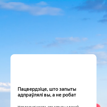
Пацвердзіце, што запыты
адпраўлялі вы, а не робат