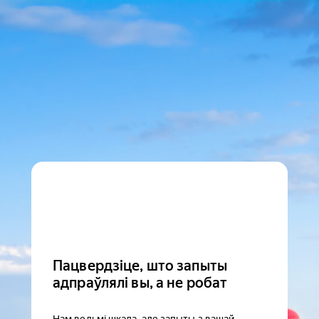
Пацвердзіце, што запыты
адпраўлялі вы, а не робат