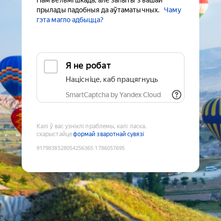
Нам вельмі шкада, але запыты з вашай
прылады падобныя да аўтаматычных.
Чаму
гэта магло адбыцца?
Я не робат
Націсніце, каб працягнуць
SmartCaptcha by Yandex Cloud
Калі ў вас узніклі праблемы, калі ласка,
скарыстайце
формай зваротнай сувязі
9179838528054256365
:
1786057695