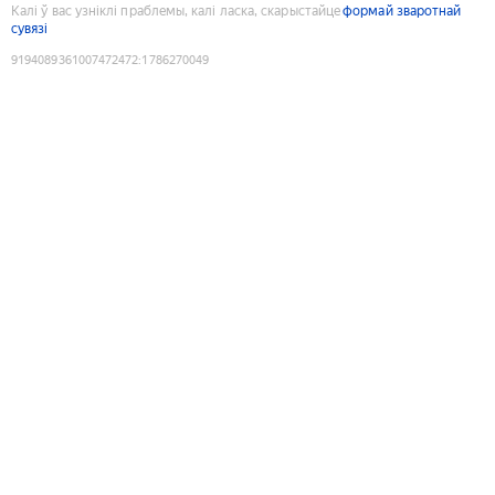
Калі ў вас узніклі праблемы, калі ласка, скарыстайце
формай зваротнай
сувязі
9194089361007472472
:
1786270049