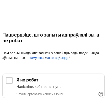
Пацвердзіце, што запыты адпраўлялі вы, а
не робат
Нам вельмі шкада, але запыты з вашай прылады падобныя да
аўтаматычных.
Чаму гэта магло адбыцца?
Я не робат
Націсніце, каб працягнуць
SmartCaptcha by Yandex Cloud