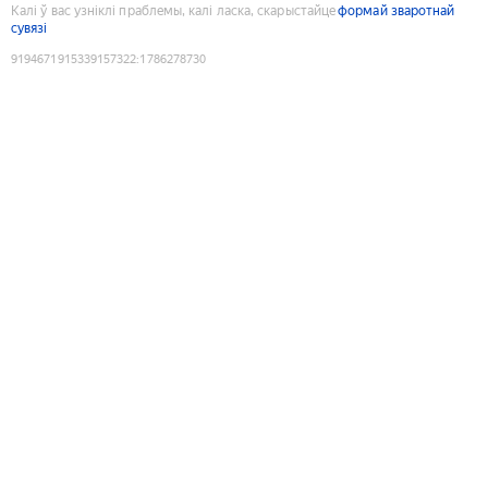
Калі ў вас узніклі праблемы, калі ласка, скарыстайце
формай зваротнай
сувязі
9194671915339157322
:
1786278730