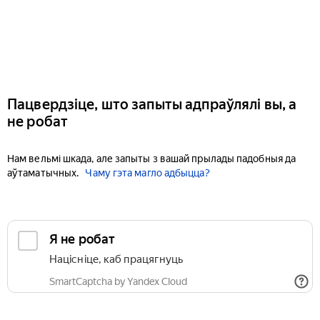
Пацвердзіце, што запыты адпраўлялі вы, а
не робат
Нам вельмі шкада, але запыты з вашай прылады падобныя да
аўтаматычных.
Чаму гэта магло адбыцца?
Я не робат
Націсніце, каб працягнуць
SmartCaptcha by Yandex Cloud