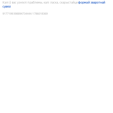
Калі ў вас узніклі праблемы, калі ласка, скарыстайце
формай зваротнай
сувязі
9177199398894734444
:
1786018369