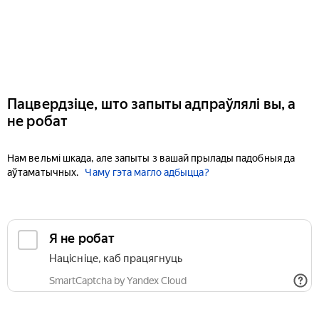
Пацвердзіце, што запыты адпраўлялі вы, а
не робат
Нам вельмі шкада, але запыты з вашай прылады падобныя да
аўтаматычных.
Чаму гэта магло адбыцца?
Я не робат
Націсніце, каб працягнуць
SmartCaptcha by Yandex Cloud