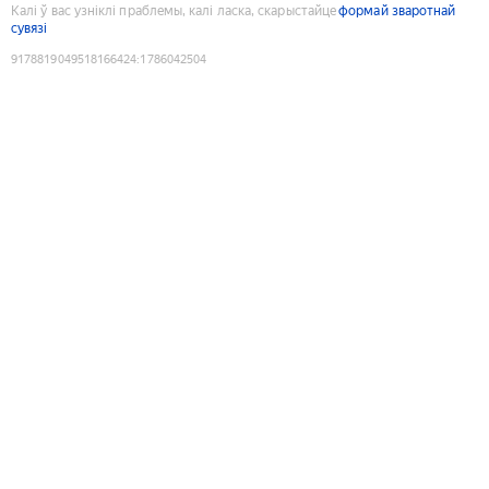
Калі ў вас узніклі праблемы, калі ласка, скарыстайце
формай зваротнай
сувязі
9178819049518166424
:
1786042504