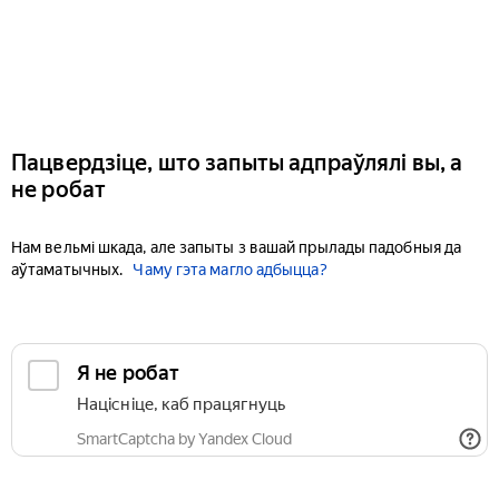
Пацвердзіце, што запыты адпраўлялі вы, а
не робат
Нам вельмі шкада, але запыты з вашай прылады падобныя да
аўтаматычных.
Чаму гэта магло адбыцца?
Я не робат
Націсніце, каб працягнуць
SmartCaptcha by Yandex Cloud