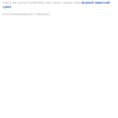
Калі ў вас узніклі праблемы, калі ласка, скарыстайце
формай зваротнай
сувязі
9181529468489884420
:
1786082892