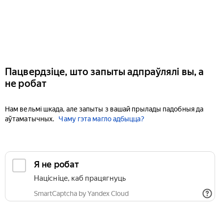
Пацвердзіце, што запыты адпраўлялі вы, а
не робат
Нам вельмі шкада, але запыты з вашай прылады падобныя да
аўтаматычных.
Чаму гэта магло адбыцца?
Я не робат
Націсніце, каб працягнуць
SmartCaptcha by Yandex Cloud