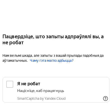
Пацвердзіце, што запыты адпраўлялі вы, а
не робат
Нам вельмі шкада, але запыты з вашай прылады падобныя да
аўтаматычных.
Чаму гэта магло адбыцца?
Я не робат
Націсніце, каб працягнуць
SmartCaptcha by Yandex Cloud