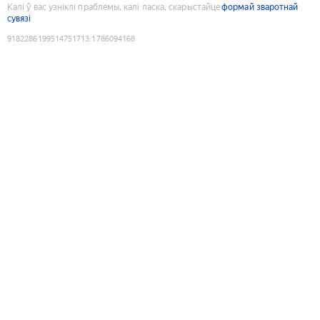
Калі ў вас узніклі праблемы, калі ласка, скарыстайце
формай зваротнай
сувязі
9182286199514751713
:
1786094168