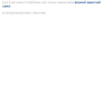
Калі ў вас узніклі праблемы, калі ласка, скарыстайце
формай зваротнай
сувязі
9179183616005974908
:
1786047936