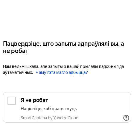
Пацвердзіце, што запыты адпраўлялі вы, а
не робат
Нам вельмі шкада, але запыты з вашай прылады падобныя да
аўтаматычных.
Чаму гэта магло адбыцца?
Я не робат
Націсніце, каб працягнуць
SmartCaptcha by Yandex Cloud