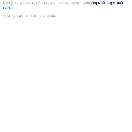
Калі ў вас узніклі праблемы, калі ласка, скарыстайце
формай зваротнай
сувязі
9184297854553610946
:
1786124144