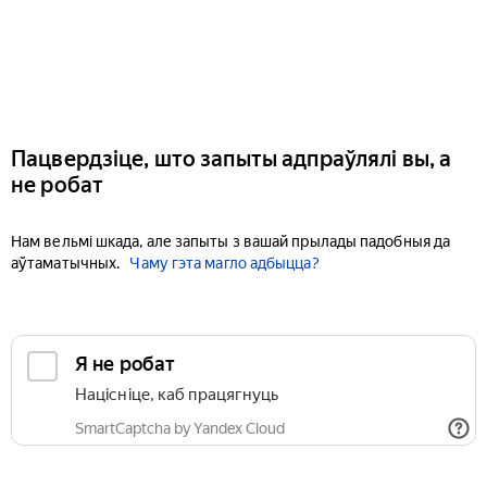
Пацвердзіце, што запыты адпраўлялі вы, а
не робат
Нам вельмі шкада, але запыты з вашай прылады падобныя да
аўтаматычных.
Чаму гэта магло адбыцца?
Я не робат
Націсніце, каб працягнуць
SmartCaptcha by Yandex Cloud