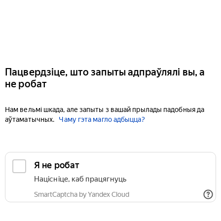
Пацвердзіце, што запыты адпраўлялі вы, а
не робат
Нам вельмі шкада, але запыты з вашай прылады падобныя да
аўтаматычных.
Чаму гэта магло адбыцца?
Я не робат
Націсніце, каб працягнуць
SmartCaptcha by Yandex Cloud