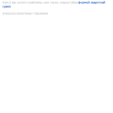
Калі ў вас узніклі праблемы, калі ласка, скарыстайце
формай зваротнай
сувязі
9194025613559378408
:
1786269099