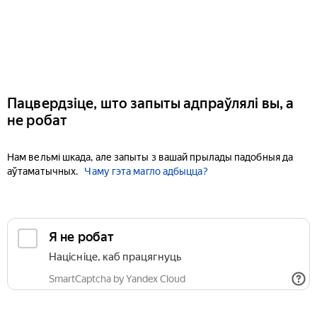
Пацвердзіце, што запыты адпраўлялі вы, а
не робат
Нам вельмі шкада, але запыты з вашай прылады падобныя да
аўтаматычных.
Чаму гэта магло адбыцца?
Я не робат
Націсніце, каб працягнуць
SmartCaptcha by Yandex Cloud