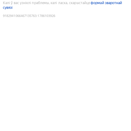
Калі ў вас узніклі праблемы, калі ласка, скарыстайце
формай зваротнай
сувязі
9182941066467135763
:
1786103926