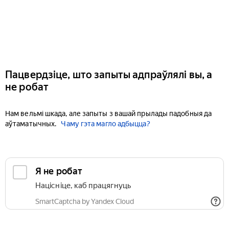
Пацвердзіце, што запыты адпраўлялі вы, а
не робат
Нам вельмі шкада, але запыты з вашай прылады падобныя да
аўтаматычных.
Чаму гэта магло адбыцца?
Я не робат
Націсніце, каб працягнуць
SmartCaptcha by Yandex Cloud