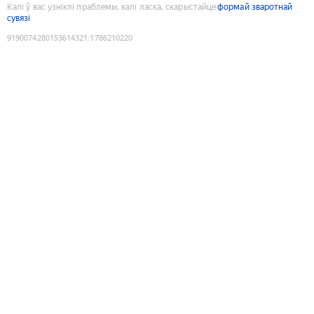
Калі ў вас узніклі праблемы, калі ласка, скарыстайце
формай зваротнай
сувязі
9190074280153614321
:
1786210220