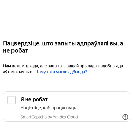
Пацвердзіце, што запыты адпраўлялі вы, а
не робат
Нам вельмі шкада, але запыты з вашай прылады падобныя да
аўтаматычных.
Чаму гэта магло адбыцца?
Я не робат
Націсніце, каб працягнуць
SmartCaptcha by Yandex Cloud