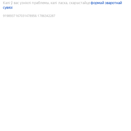
Калі ў вас узніклі праблемы, калі ласка, скарыстайце
формай зваротнай
сувязі
9198937167031478956
:
1786342287