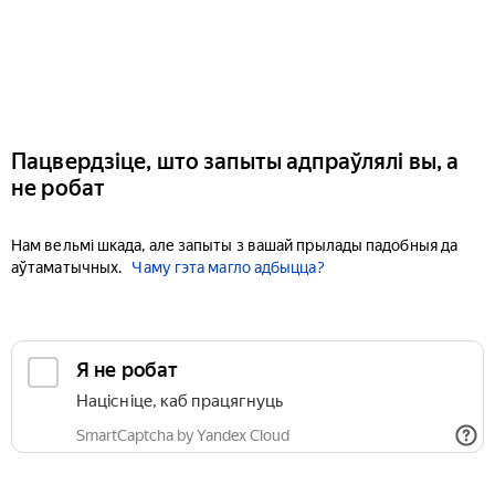
Пацвердзіце, што запыты адпраўлялі вы, а
не робат
Нам вельмі шкада, але запыты з вашай прылады падобныя да
аўтаматычных.
Чаму гэта магло адбыцца?
Я не робат
Націсніце, каб працягнуць
SmartCaptcha by Yandex Cloud