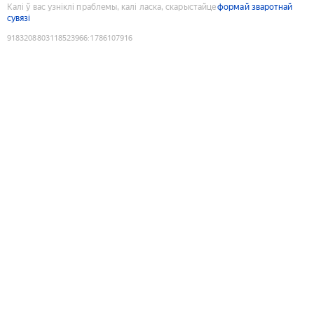
Калі ў вас узніклі праблемы, калі ласка, скарыстайце
формай зваротнай
сувязі
9183208803118523966
:
1786107916