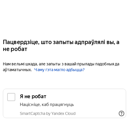
Пацвердзіце, што запыты адпраўлялі вы, а
не робат
Нам вельмі шкада, але запыты з вашай прылады падобныя да
аўтаматычных.
Чаму гэта магло адбыцца?
Я не робат
Націсніце, каб працягнуць
SmartCaptcha by Yandex Cloud