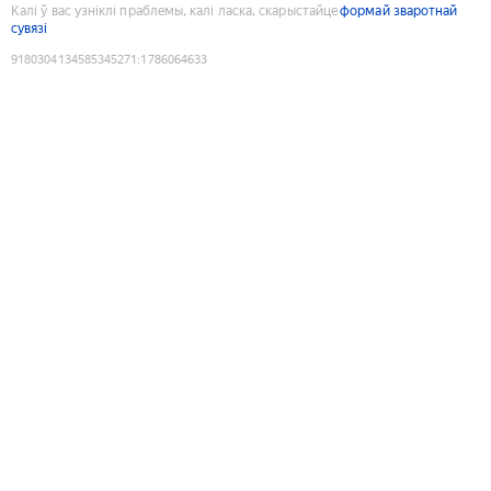
Калі ў вас узніклі праблемы, калі ласка, скарыстайце
формай зваротнай
сувязі
9180304134585345271
:
1786064633