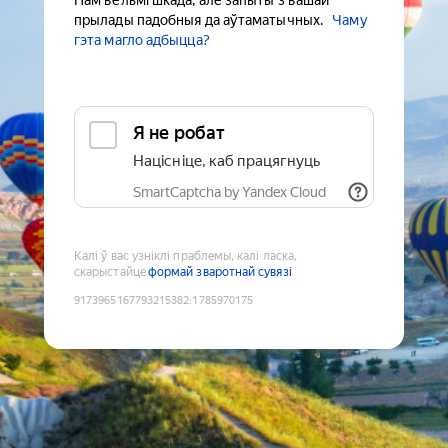
Нам вельмі шкада, але запыты з вашай
прылады падобныя да аўтаматычных.
Чаму
гэта магло адбыцца?
Я не робат
Націсніце, каб працягнуць
SmartCaptcha by Yandex Cloud
Калі ў вас узніклі праблемы, калі ласка,
скарыстайце
формай зваротнай сувязі
9173965167793215382
:
1785970175