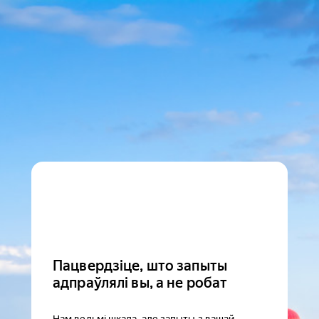
Пацвердзіце, што запыты
адпраўлялі вы, а не робат