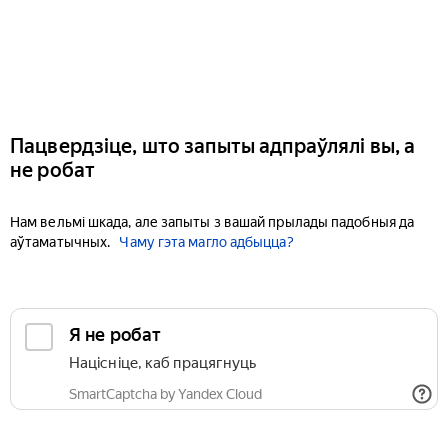
Пацвердзіце, што запыты адпраўлялі вы, а
не робат
Нам вельмі шкада, але запыты з вашай прылады падобныя да
аўтаматычных.
Чаму гэта магло адбыцца?
Я не робат
Націсніце, каб працягнуць
SmartCaptcha by Yandex Cloud