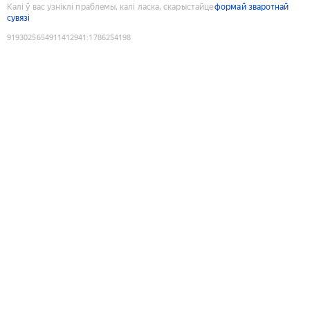
Калі ў вас узніклі праблемы, калі ласка, скарыстайце
формай зваротнай
сувязі
9193025654911412941
:
1786254198