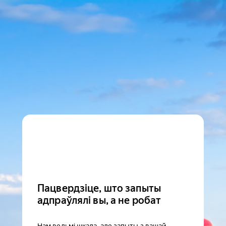
Пацвердзіце, што запыты
адпраўлялі вы, а не робат