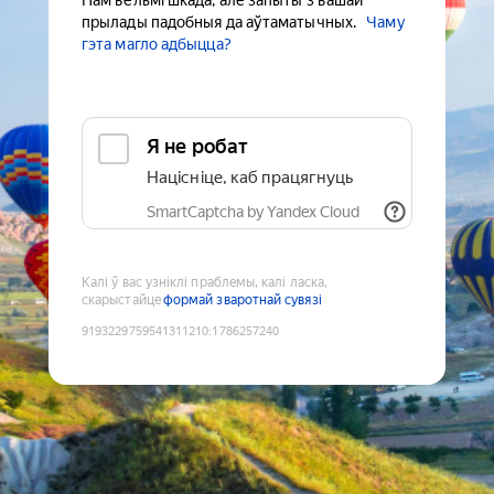
Нам вельмі шкада, але запыты з вашай
прылады падобныя да аўтаматычных.
Чаму
гэта магло адбыцца?
Я не робат
Націсніце, каб працягнуць
SmartCaptcha by Yandex Cloud
Калі ў вас узніклі праблемы, калі ласка,
скарыстайце
формай зваротнай сувязі
9193229759541311210
:
1786257240