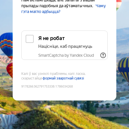
Нам вельмі шкада, але запыты з вашай
прылады падобныя да аўтаматычных.
Чаму
гэта магло адбыцца?
Я не робат
Націсніце, каб працягнуць
SmartCaptcha by Yandex Cloud
Калі ў вас узніклі праблемы, калі ласка,
скарыстайце
формай зваротнай сувязі
9178266362791753338
:
1786034268