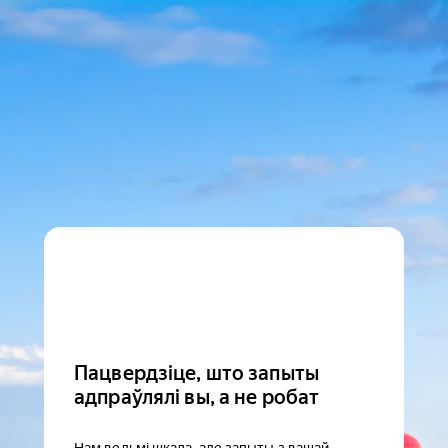
Пацвердзіце, што запыты
адпраўлялі вы, а не робат