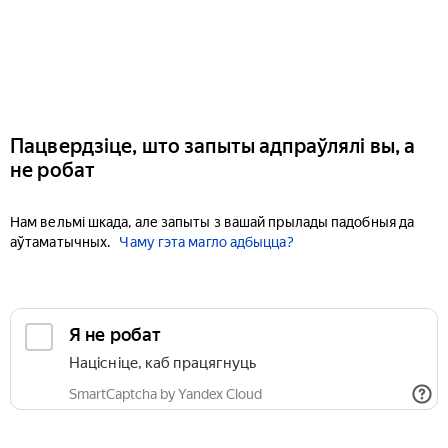
Пацвердзіце, што запыты адпраўлялі вы, а
не робат
Нам вельмі шкада, але запыты з вашай прылады падобныя да
аўтаматычных.
Чаму гэта магло адбыцца?
Я не робат
Націсніце, каб працягнуць
SmartCaptcha by Yandex Cloud