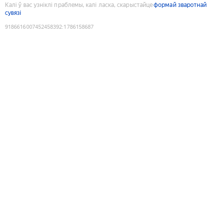
Калі ў вас узніклі праблемы, калі ласка, скарыстайце
формай зваротнай
сувязі
9186616007452458392
:
1786158687