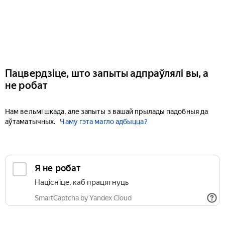
Пацвердзіце, што запыты адпраўлялі вы, а
не робат
Нам вельмі шкада, але запыты з вашай прылады падобныя да
аўтаматычных.
Чаму гэта магло адбыцца?
Я не робат
Націсніце, каб працягнуць
SmartCaptcha by Yandex Cloud