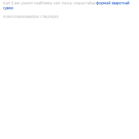
Калі ў вас узніклі праблемы, калі ласка, скарыстайце
формай зваротнай
сувязі
9190010090459960504
:
1786209263