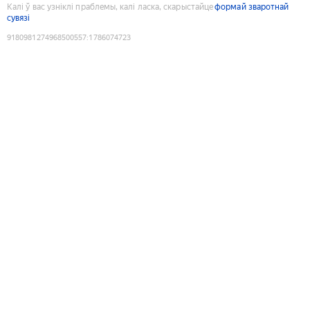
Калі ў вас узніклі праблемы, калі ласка, скарыстайце
формай зваротнай
сувязі
9180981274968500557
:
1786074723