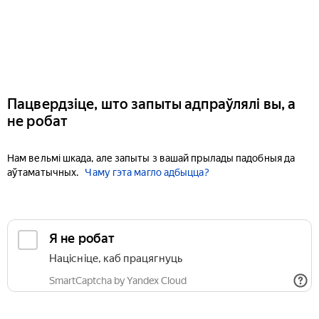
Пацвердзіце, што запыты адпраўлялі вы, а
не робат
Нам вельмі шкада, але запыты з вашай прылады падобныя да
аўтаматычных.
Чаму гэта магло адбыцца?
Я не робат
Націсніце, каб працягнуць
SmartCaptcha by Yandex Cloud