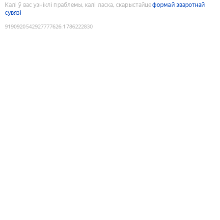
Калі ў вас узніклі праблемы, калі ласка, скарыстайце
формай зваротнай
сувязі
9190920542927777626
:
1786222830