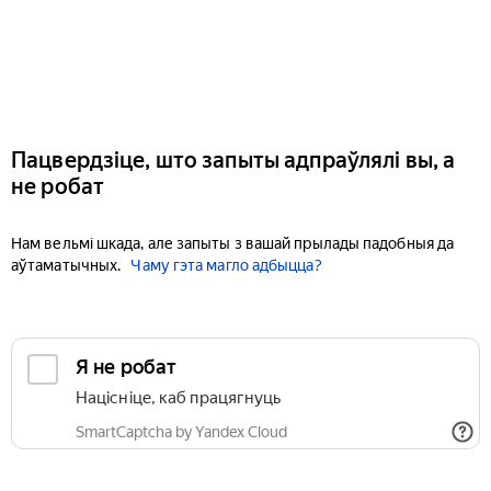
Пацвердзіце, што запыты адпраўлялі вы, а
не робат
Нам вельмі шкада, але запыты з вашай прылады падобныя да
аўтаматычных.
Чаму гэта магло адбыцца?
Я не робат
Націсніце, каб працягнуць
SmartCaptcha by Yandex Cloud