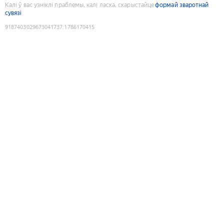
Калі ў вас узніклі праблемы, калі ласка, скарыстайце
формай зваротнай
сувязі
9187403029673041737
:
1786170415