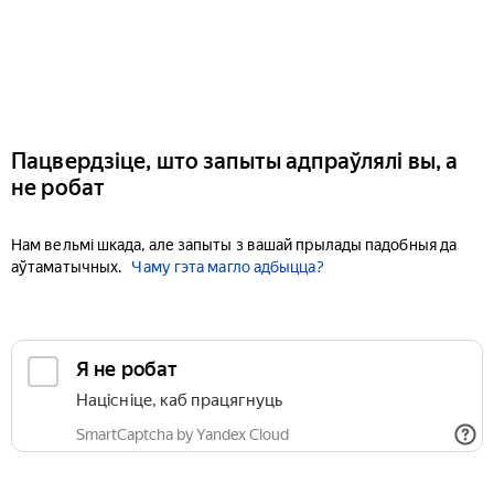
Пацвердзіце, што запыты адпраўлялі вы, а
не робат
Нам вельмі шкада, але запыты з вашай прылады падобныя да
аўтаматычных.
Чаму гэта магло адбыцца?
Я не робат
Націсніце, каб працягнуць
SmartCaptcha by Yandex Cloud