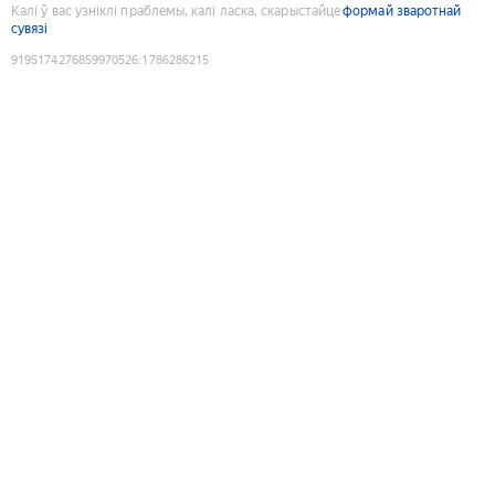
Калі ў вас узніклі праблемы, калі ласка, скарыстайце
формай зваротнай
сувязі
9195174276859970526
:
1786286215