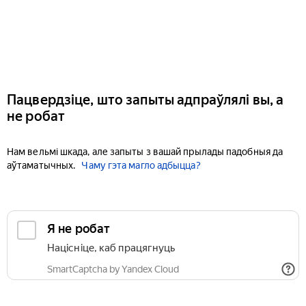
Пацвердзіце, што запыты адпраўлялі вы, а
не робат
Нам вельмі шкада, але запыты з вашай прылады падобныя да
аўтаматычных.
Чаму гэта магло адбыцца?
Я не робат
Націсніце, каб працягнуць
SmartCaptcha by Yandex Cloud