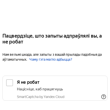
Пацвердзіце, што запыты адпраўлялі вы, а
не робат
Нам вельмі шкада, але запыты з вашай прылады падобныя да
аўтаматычных.
Чаму гэта магло адбыцца?
Я не робат
Націсніце, каб працягнуць
SmartCaptcha by Yandex Cloud