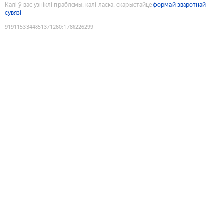
Калі ў вас узніклі праблемы, калі ласка, скарыстайце
формай зваротнай
сувязі
9191153344851371260
:
1786226299