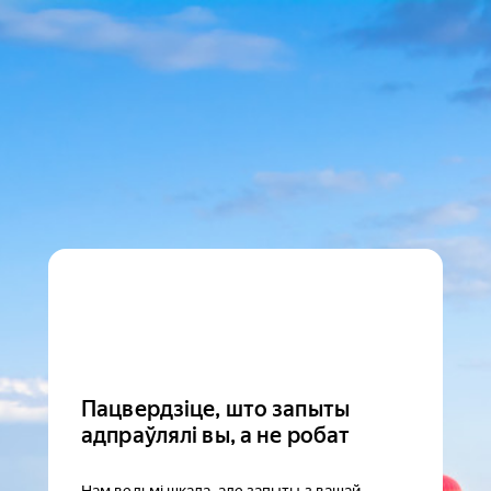
Пацвердзіце, што запыты
адпраўлялі вы, а не робат