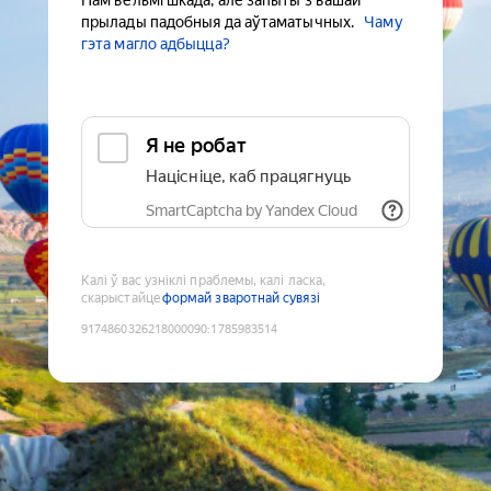
Нам вельмі шкада, але запыты з вашай
прылады падобныя да аўтаматычных.
Чаму
гэта магло адбыцца?
Я не робат
Націсніце, каб працягнуць
SmartCaptcha by Yandex Cloud
Калі ў вас узніклі праблемы, калі ласка,
скарыстайце
формай зваротнай сувязі
9174860326218000090
:
1785983514