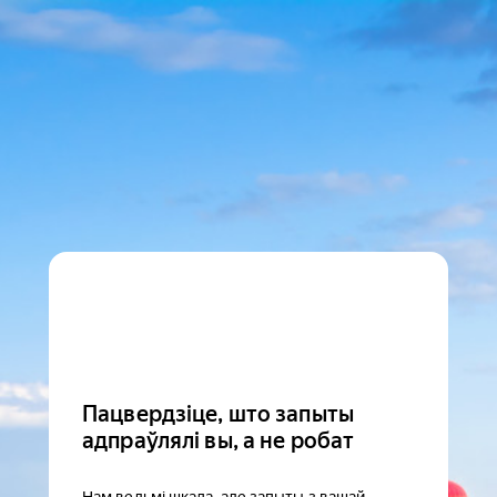
Пацвердзіце, што запыты
адпраўлялі вы, а не робат