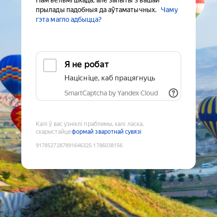
Нам вельмі шкада, але запыты з вашай
прылады падобныя да аўтаматычных.
Чаму
гэта магло адбыцца?
Я не робат
Націсніце, каб працягнуць
SmartCaptcha by Yandex Cloud
Калі ў вас узніклі праблемы, калі ласка,
скарыстайце
формай зваротнай сувязі
9178527287891646325
:
1786038156