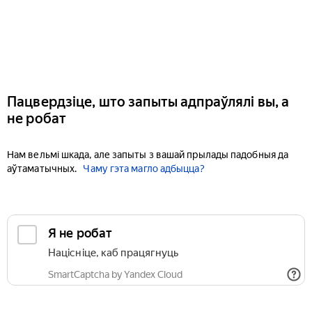
Пацвердзіце, што запыты адпраўлялі вы, а
не робат
Нам вельмі шкада, але запыты з вашай прылады падобныя да
аўтаматычных.
Чаму гэта магло адбыцца?
Я не робат
Націсніце, каб працягнуць
SmartCaptcha by Yandex Cloud