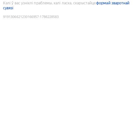
Калі ў вас узніклі праблемы, калі ласка, скарыстайце
формай зваротнай
сувязі
9191306621230166957
:
1786228583