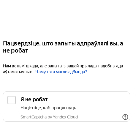
Пацвердзіце, што запыты адпраўлялі вы, а
не робат
Нам вельмі шкада, але запыты з вашай прылады падобныя да
аўтаматычных.
Чаму гэта магло адбыцца?
Я не робат
Націсніце, каб працягнуць
SmartCaptcha by Yandex Cloud