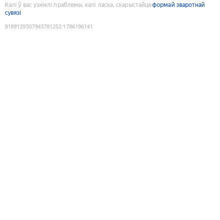
Калі ў вас узніклі праблемы, калі ласка, скарыстайце
формай зваротнай
сувязі
9189129507943781252
:
1786196141